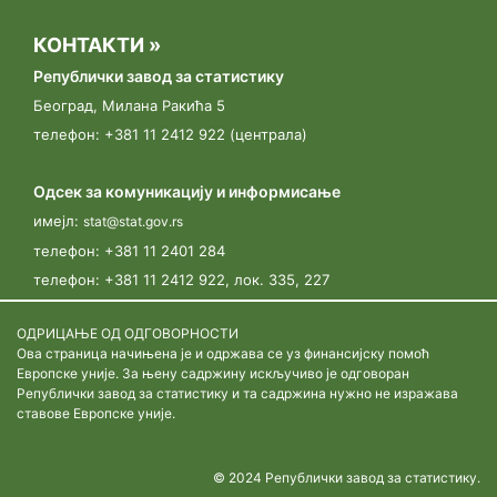
Београду.
КОНТАКТИ »
13.03.2023.
Републички завод за статистику
„У сусрет Попису пољопривреде"
Београд, Милана Ракића 5
телефон: +381 11 2412 922 (централа)
09.03.2023.
Јавни позив за пријављивање кандидата у својству
Одсек за комуникацију и информисање
пописивача
имејл:
stat@stat.gov.rs
телефон:
+381 11 2401 284
телефон:
+381 11 2412 922, лок. 335, 227
ОДРИЦАЊЕ ОД ОДГОВОРНОСТИ
Ова страница начињена је и одржава се уз финансијску помоћ
Европске уније. За њену садржину искључиво је одговоран
Републички завод за статистику и та садржина нужно не изражава
ставове Европске уније.
© 2024 Републички завод за статистику.