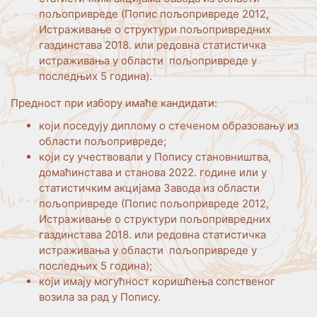
пољопривреде (Попис пољопривреде 2012,
Истраживање о структури пољопривредних
газдинстава 2018. или редовна статистичка
истраживања у области пољопривреде у
последњих 5 година).
Предност при избору имаће кандидати:
који поседују диплому о стеченом образовању из
области пољопривреде;
који су учествовали у Попису становништва,
домаћинстава и станова 2022. године или у
статистичким акцијама Завода из области
пољопривреде (Попис пољопривреде 2012,
Истраживање о структури пољопривредних
газдинстава 2018. или редовна статистичка
истраживања у области пољопривреде у
последњих 5 година);
који имају могућност коришћења сопственог
возила за рад у Попису.