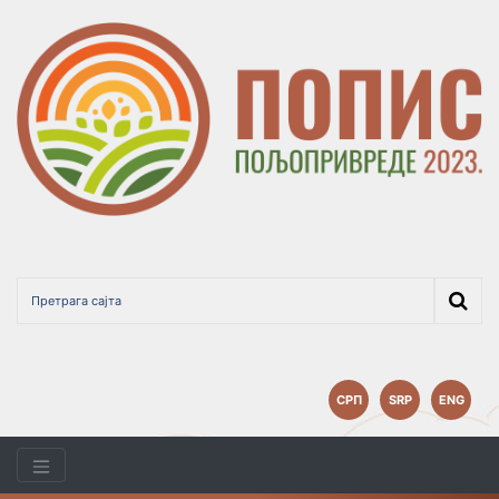
СРП
SRP
ENG