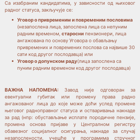
Са изабраним кандидатима, у зависности од њиховог
радног статуса, закључује се:
Уговор о привременим и повременим пословима
(незапослена лица, запослена лица са непуним
радним временом,
старосни
пензионери, лица
ангажована по основу Уговора о обављању
привремених и повремених послова са највише 30
сати код другог послодавца) или
Уговор о допунском раду
(лица запослена са
пуним радним временом код другог послодавца)
ВАЖНА НАПОМЕНА:
Завод није одговоран за
евентуални губитак или промену права радно
ангажованог лица до које може доћи услед промене
његовог радноправног статуса и остваривања накнаде
за рад (нпр: обустављање исплате породичне пензије,
промена основа пријаве у Централном регистру
обавезног социјалног осигурања, накнаде за случај
незапослености, учешће у програмима стручног