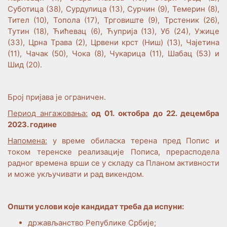
Суботица (38), Сурдулица (13), Сурчин (9), Темерин (8),
Тител (10), Топола (17), Трговиште (9), Трстеник (26),
Тутин (18), Ћићевац (6), Ћуприја (13), Уб (24), Ужице
(33), Црна Трава (2), Црвени крст (Ниш) (13), Чајетина
(11), Чачак (50), Чока (8), Чукарица (11), Шабац (53) и
Шид (20).
Број пријава је ограничен.
Период ангажовања:
од 01. октобра до 22. децембра
2023. године
Напомена:
у време обиласка терена пред Попис и
током теренске реализације Пописа, прерасподела
радног времена врши се у складу са Планом активности
и може укључивати и рад викендом.
Општи услови које кандидат треба да испуни:
држављанство Републике Србије;