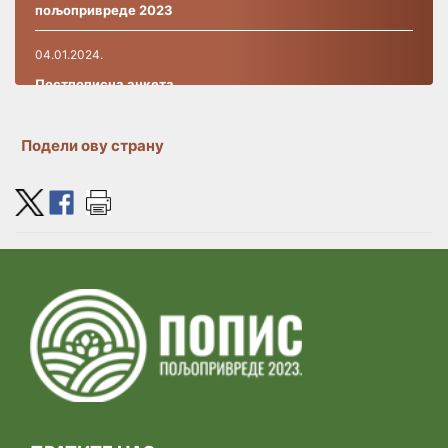
пољопривреде 2023
04.01.2024.
Постпописнa анкетa
27.09.2023.
Подели ову страну
РАД ИНФО-ЦЕНТРА
19.09.2023.
ПОЧЕЛА ЈЕ ИНСТРУКТАЖА ЗА ПОПИСИВАЧЕ У
ПОПИСУ ПОЉОПРИВРЕДЕ 2023
07.09.2023.
Коначна листа кандидата за пописиваче који се
позивају на обуку
01.09.2023.
Прелиминарна листа кандидата за пописиваче који се
позивају на обуку