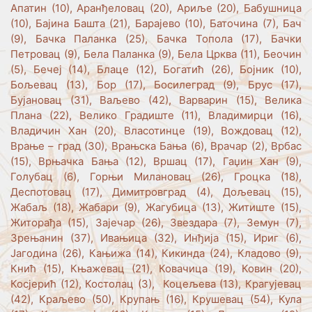
Апатин (10), Аранђеловац (20), Ариље (20), Бабушница
(10), Бајина Башта (21), Барајево (10), Баточина (7), Бач
(9), Бачка Паланка (25), Бачка Топола (17), Бачки
Петровац (9), Бела Паланка (9), Бела Црква (11), Беочин
(5), Бечеј (14), Блаце (12), Богатић (26), Бојник (10),
Бољевац (13), Бор (17), Босилеград (9), Брус (17),
Бујановац (31), Ваљево (42), Варварин (15), Велика
Плана (22), Велико Градиште (11), Владимирци (16),
Владичин Хан (20), Власотинце (19), Вождовац (12),
Врање – град (30), Врањска Бања (6), Врачар (2), Врбас
(15), Врњачка Бања (12), Вршац (17), Гаџин Хан (9),
Голубац (6), Горњи Милановац (26), Гроцка (18),
Деспотовац (17), Димитровград (4), Дољевац (15),
Жабаљ (18), Жабари (9), Жагубица (13), Житиште (15),
Житорађа (15), Зајечар (26), Звездара (7), Земун (7),
Зрењанин (37), Ивањица (32), Инђија (15), Ириг (6),
Јагодина (26), Кањижа (14), Кикинда (24), Кладово (9),
Кнић (15), Књажевац (21), Ковачица (19), Ковин (20),
Косјерић (12), Костолац (3), Коцељева (13), Крагујевац
(42), Краљево (50), Крупањ (16), Крушевац (54), Кула