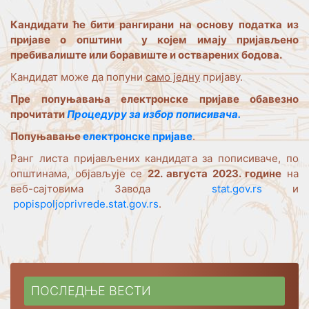
Кандидати ће бити рангирани на основу податка из
пријаве о општини у којем имају пријављено
пребивалиште или боравиште и остварених бодова.
Кандидат може да попуни
само једну
пријаву.
Пре попуњавања електронске пријаве обавезно
прочитати
Процедуру за избор пописивача.
Попуњавање
електронске пријаве
.
Ранг листа пријављених кандидата за пописиваче, по
општинама, објављује се
22. августа 2023. године
на
веб-сајтовима Завода
stat.gov.rs
и
popispoljoprivrede.stat.gov.rs
.
ПОСЛЕДЊЕ ВЕСТИ