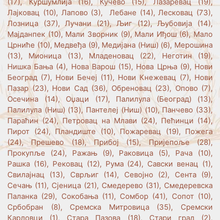
(17), Куршумлија (16), Кучево (15), Лазаревац (19),
Лајковац (10), Лапово (3), Лебане (14), Лесковац (73),
Лозница (37), Лучани (21), Љиг (12), Љубовија (14),
Мајданпек (10), Мали Зворник (9), Мали Иђош (6), Мало
Црниће (10), Медвеђа (9), Медијана (Ниш) (6), Мерошина
(13), Мионица (13), Младеновац (22), Неготин (19),
Нишка Бања (4), Нова Варош (15), Нова Црња (9), Нови
Београд (7), Нови Бечеј (11), Нови Кнежевац (7), Нови
Пазар (23), Нови Сад (36), Обреновац (23), Опово (7),
Осечина (14), Оџаци (17), Палилула (Београд) (13),
Палилула (Ниш) (13), Пантелеј (Ниш) (10), Панчево (33),
Параћин (24), Петровац на Млави (24), Пећинци (14),
Пирот (24), Пландиште (10), Пожаревац (19), Пожега
(24), Прешево (18), Прибој (15), Пријепоље (28),
Прокупље (24), Ражањ (9), Раковица (5), Рача (10),
Рашка (16), Рековац (12), Рума (24), Савски венац (1),
Свилајнац (13), Сврљиг (14), Севојно (2), Сента (9),
Сечањ (11), Сјеница (21), Смедерево (31), Смедеревска
Паланка (29), Сокобања (11), Сомбор (41), Сопот (10),
Србобран (8), Сремска Митровица (35), Сремски
Карловци (1), Стара Пазова (18), Стари град (2),