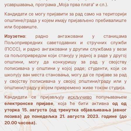
усавршавања, програма „Моја прва плата“ и сл.).
Кандидати се могу пријавити за рад само на територији
општине/града у којем имају пријављено пребивалиште
или боравиште.
Изузетно
: радно ангажовани у станицама
Пољопривредних саветодавних и стручних служби
(ПССС), и радно ангажовани у другим службама у вези
са пољопривредом који станују у једној а раде у другој
општини, могу да конкуришу за рад у својству
пописивача у општини у којој раде; студенти, који се
школују ван места становања, могу да се пријаве за рад
у својству пописивача у својој општини/граду или у
општини/граду у којем привремено живе током студија.
Кандидати се пријављују
искључиво
попуњавањем
електронске пријаве
, која ће бити активна
од од
уторка 15. августа (од тренутка објављивања јавног
позива) до понедељка 21. августа 2023. године (до
20.00 часова).