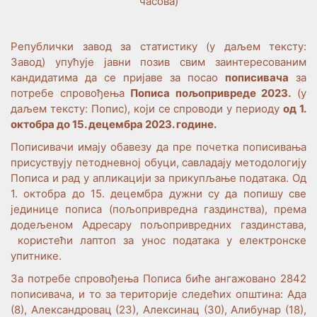
часова)
Републички завод за статистику (у даљем тексту:
Завод) упућује јавни позив свим заинтересованим
кандидатима да се пријаве за посао
пописивача
за
потребе спровођења
Пописа пољопривреде 2023.
(у
даљем тексту: Попис), који се спроводи у периоду
од 1.
октобра до 15. децембра 2023. године.
Пописивачи имају обавезу да пре почетка пописивања
присуствују петодневној обуци, савладају методологију
Пописа и рад у апликацији за прикупљање података. Од
1. октобра до 15. децембра дужни су да попишу све
јединице пописа (пољопривредна газдинства), према
додељеном Адресару пољопривредних газдинстава,
користећи лаптоп за унос података у електронске
упитнике.
За потребе спровођења Пописа биће ангажовано 2842
пописивача, и то за територије следећих општина: Ада
(8), Александровац (23), Алексинац (30), Алибунар (18),