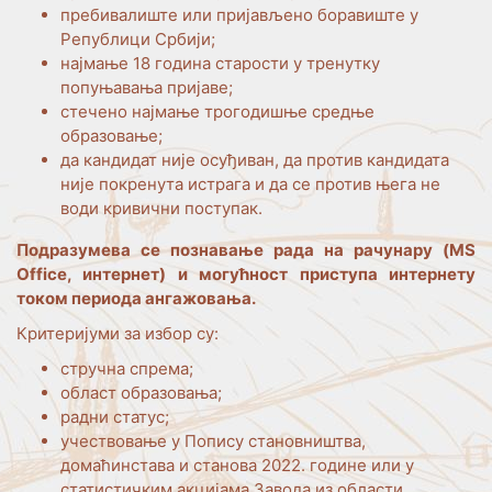
пребивалиште или пријављено боравиште у
Републици Србији;
најмање 18 година старости у тренутку
попуњавања пријаве;
стечено најмање трогодишње средње
образовање;
да кандидат није осуђиван, да против кандидата
није покренута истрага и да се против њега не
води кривични поступак.
Подразумева се познавање рада на рачунару (
MS
Office,
интернет) и могућност приступа интернету
током периода ангажовања.
Критеријуми за избор су:
стручна спрема;
област образовања;
радни статус;
учествовање у Попису становништва,
домаћинстава и станова 2022. године или у
статистичким акцијама Завода из области