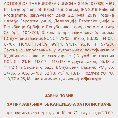
ACTIONS OF THE EUROPEAN UNION − 2019/408-825 – EU
for Development of Statistics in Serbia, IPA 2018 National
Programme, закљученог дана 22. јула 2019. године
између Европске уније, Делегације Европске уније у
Републици Србији и Републичког завода за статистику
03 број 404-701, Закона о државним службеницима
(„Службени гласник РС”, бр. 79/05, 81/05, 83/05, 64/07,
67/07, 116/08, 104/09, 99/14, 94/17, 95/18 и 157/20),
Закона о запосленима у аутономним покрајинама и
јединицама локалне самоуправе („Службени гласник
РС”, бр. 21/16, 113/17 , 113/17-I - други закон, 95/18 и
114/21) и Закона о раду („Службени гласник РС“, бр.
24/05, 61/05, 54/09, 32/13, 75/14, 13/17 – одлука УС РС,
113/17 и 95/18 – аутентично тумачење),
објављује
ЈАВНИ ПОЗИВ
ЗА ПРИЈАВЉИВАЊЕ КАНДИДАТА ЗА ПОПИСИВАЧЕ
пријављивање у периоду од 15. до 21. августа (до 20.00