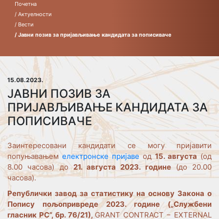
Почетна
/ Актуелности
/ Вести
/ Јавни позив за пријављивање кандидата за пописиваче
15.08.2023.
ЈАВНИ ПОЗИВ ЗА
ПРИЈАВЉИВАЊЕ КАНДИДАТА ЗА
ПОПИСИВАЧЕ
Заинтересовани кандидати се могу пријавити
попуњавањем
електронске пријаве
од
15. августа
(од
8.00 часова) до
21. августа 2023. године
(до 20.00
часова).
Републички завод за статистику на основу Закона о
Попису пољопривреде 2023. године („Службени
гласник РС”, бр. 76/21),
GRANT CONTRACT − EXTERNAL