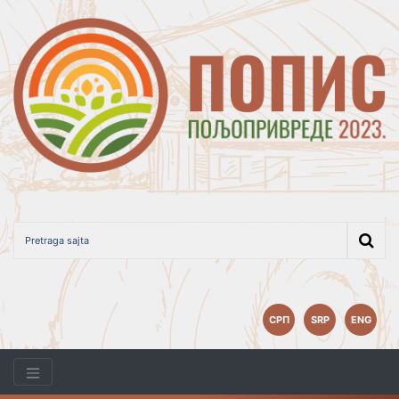
СРП
SRP
ENG