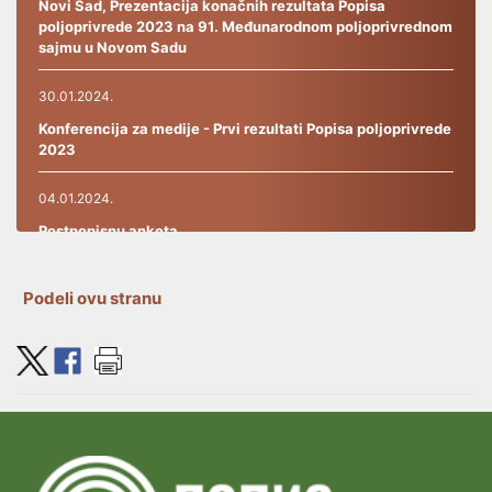
Novi Sad, Prezentacija konačnih rezultata Popisa
poljoprivrede 2023 na 91. Međunarodnom poljoprivrednom
sajmu u Novom Sadu
30.01.2024.
Konferencija za medije - Prvi rezultati Popisa poljoprivrede
2023
04.01.2024.
Postpopisnu anketa
27.09.2023.
Podeli ovu stranu
RAD INFO-CENTRA
19.09.2023.
POČELA JE INSTRUKTAŽA ZA POPISIVAČE U POPISU
POLJOPRIVREDE 2023
07.09.2023.