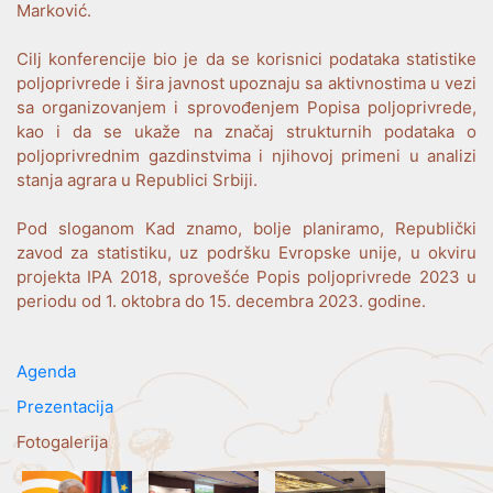
Marković.
Cilj konferencije bio je da se korisnici podataka statistike
poljoprivrede i šira javnost upoznaju sa aktivnostima u vezi
sa organizovanjem i sprovođenjem Popisa poljoprivrede,
kao i da se ukaže na značaj strukturnih podataka o
poljoprivrednim gazdinstvima i njihovoj primeni u analizi
stanja agrara u Republici Srbiji.
Pod sloganom Kad znamo, bolje planiramo, Republički
zavod za statistiku, uz podršku Evropske unije, u okviru
projekta IPA 2018, sprovešće Popis poljoprivrede 2023 u
periodu od 1. oktobra do 15. decembra 2023. godine.
Agenda
Prezentacija
Fotogalerija