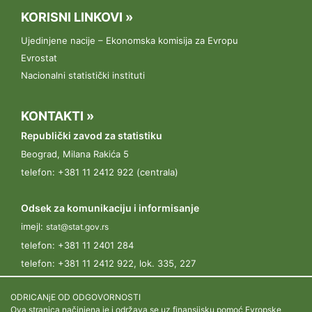
KORISNI LINKOVI »
17.03.2023.
Konferencija „U susret Popisu poljoprivrede“ održana je 17.
Ujedinjene nacije – Ekonomska komisija za Evropu
marta 2023. godine u hotelu Metropol, u Beogradu.
Evrostat
Nacionalni statistički instituti
13.03.2023.
„U susret Popisu poljoprivrede"
KONTAKTI »
09.03.2023.
Republički zavod za statistiku
Beograd, Milana Rakića 5
Javni poziv za prijavljivanje kandidata u svojstvu
popisivača
telefon: +381 11 2412 922 (centrala)
Odsek za komunikaciju i informisanje
imejl:
stat@stat.gov.rs
telefon:
+381 11 2401 284
telefon:
+381 11 2412 922, lok. 335, 227
ODRICANjE OD ODGOVORNOSTI
Ova stranica načinjena je i održava se uz finansijsku pomoć Evropske