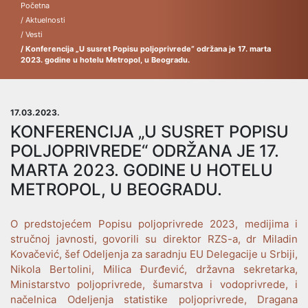
Početna
/ Aktuelnosti
/ Vesti
/ Konferencija „U susret Popisu poljoprivrede“ održana je 17. marta
2023. godine u hotelu Metropol, u Beogradu.
17.03.2023.
KONFERENCIJA „U SUSRET POPISU
POLJOPRIVREDE“ ODRŽANA JE 17.
MARTA 2023. GODINE U HOTELU
METROPOL, U BEOGRADU.
O predstojećem Popisu poljoprivrede 2023, medijima i
stručnoj javnosti, govorili su direktor RZS-a, dr Miladin
Kovačević, šef Odeljenja za saradnju EU Delegacije u Srbiji,
Nikola Bertolini, Milica Đurđević, državna sekretarka,
Ministarstvo poljoprivrede, šumarstva i vodoprivrede, i
načelnica Odeljenja statistike poljoprivrede, Dragana