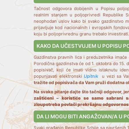
Tačnost odgovora dobijenih u Popisu poljop
realnim stanjem u poljoprivredi Republike S
neophodan uslov kako bi svako gazdinstvo mo
prijavljuje kod nacionalnih i evropskih fondo
koju bi poljoprivrednu granu trebalo investirati
KAKO DA UČESTVUJEM U POPISU P
Gazdinstva pravnih lica i preduzetnika imać
Porodična gazdinstva će od 1. oktobra do 15. 
popisivač, koji će imati vidno istaknutu ide
popunjavati elektronski
U
pitnik
u vezi sa Va
tražite od popisivača da Vam pruži dodatna o
Na svako pitanje dajte što tačniji odgovor, je
zaštićeni – koristiće se samo sabrani 
zloupotreba povlači prekršajnu odgovornos
DA LI MOGU BITI ANGAŽOVAN/A U 
Svaki građanin Republike Srbije sa navršenih 