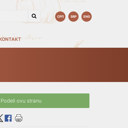
СРП
SRP
ENG
KONTAKT
Podeli ovu stranu