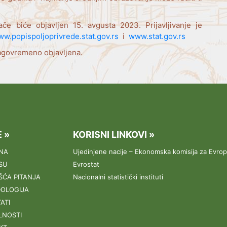
ače biće objavljen 15. avgusta 2023. Prijavljivanje je
w.popispoljoprivrede.stat.gov.rs
i
www.stat.gov.rs
lagovremeno objavljena.
 »
KORISNI LINKOVI »
NA
Ujedinjene nacije – Ekonomska komisija za Evro
SU
Evrostat
ŠĆA PITANJA
Nacionalni statistički instituti
OLOGIJA
ATI
LNOSTI