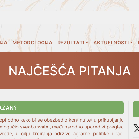
NJA
METODOLOGIJA
REZULTATI
AKTUELNOSTI
NAJČEŠĆA PITANJA
VAŽAN?
ophodno kako bi se obezbedio kontinuitet u prikupljanju
, omogućio sveobuhvatni, međunarodno uporedivi pregled
vrede, u cilju kreiranja održive agrarne politike i radi