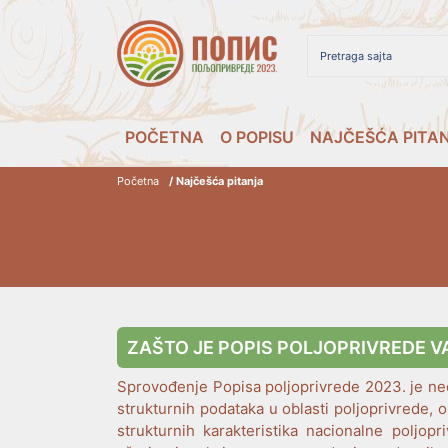
POČETNA
O POPISU
NAJČEŠĆA PITA
Početna
/ Najčešća pitanja
ZAŠTO JE POPIS POLJOPRIVREDE 
Sprovođenje Popisa poljoprivrede 2023. je ne
strukturnih podataka u oblasti poljoprivrede
strukturnih karakteristika nacionalne poljopri