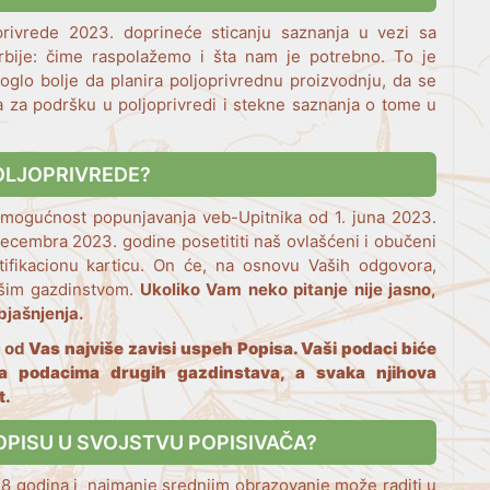
rivrede 2023. doprineće sticanju saznanja u vezi sa
rbije: čime raspolažemo i šta nam je potrebno. To je
glo bolje da planira poljoprivrednu proizvodnju, da se
va za podršku u poljoprivredi i stekne saznanja o tome u
.
OLJOPRIVREDE?
e mogućnost popunjavanja veb-Upitnika od 1. juna 2023.
decembra 2023. godine posetititi naš ovlašćeni i obučeni
ntifikacionu karticu. On će, na osnovu Vaših odgovora,
šim gazdinstvom.
Ukoliko Vam neko pitanje nije jasno,
bjašnjenja.
r od
Vas
najviše zavisi uspeh Popisa. Vaši podaci biće
sa podacima drugih gazdinstava, a svaka njihova
t.
POPISU U SVOJSTVU POPISIVAČA?
18 godina i najmanje srednjim obrazovanje može raditi u