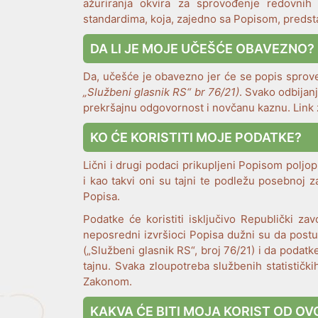
ažuriranja okvira za sprovođenje redovnih 
standardima, koja, zajedno sa Popisom, predsta
DA LI JE MOJE UČEŠĆE OBAVEZNO?
Da, učešće je obavezno jer će se popis sprov
„Službeni glasnik RS“ br 76/21
)
. Svako odbijan
prekršajnu odgovornost i novčanu kaznu. Link
KO ĆE KORISTITI MOJE PODATKE?
Lični i drugi podaci prikupljeni Popisom poljo
i kao takvi oni su tajni te podležu posebnoj z
Popisa.
Podatke će koristiti isključivo Republički za
neposredni izvršioci Popisa dužni su da post
(„Službeni glasnik RS“, broj 76/21) i da podat
tajnu. Svaka zloupotreba službenih statističk
Zakonom.
KAKVA ĆE BITI MOJA KORIST OD OV