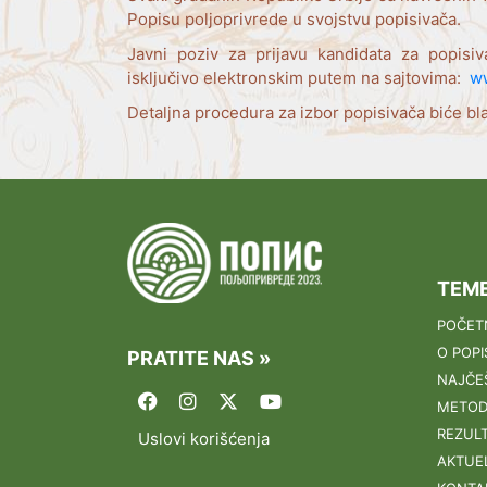
Popisu poljoprivrede u svojstvu popisivača.
Javni poziv za prijavu kandidata za popisiv
isključivo elektronskim putem na sajtovima:
ww
Detaljna procedura za izbor popisivača biće b
TEME
POČET
O POPI
PRATITE NAS »
NAJČE
METOD
REZULT
Uslovi korišćenja
AKTUE