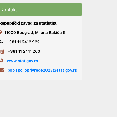
Kontakt
Republički zavod za statistiku
11000 Beograd, Milana Rakića 5
+381 11 2412 922
+381 11 2411 260
www.stat.gov.rs
popispoljoprivrede2023@stat.gov.rs