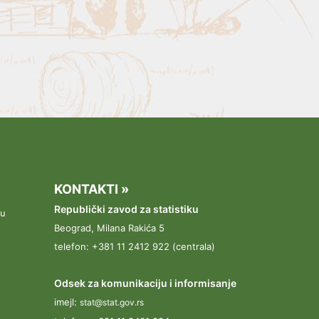
KONTAKTI »
Republički zavod za statistiku
pu
Beograd, Milana Rakića 5
telefon: +381 11 2412 922 (centrala)
Odsek za komunikaciju i informisanje
imejl:
stat@stat.gov.rs