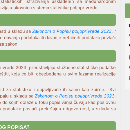
statističkih istraživanja usklađenih sa međunarodnim
vljaju okosnicu sistema statistike poljoprivrede.
esti u skladu sa
Zakonom o Popisu poljoprivrede 2023
. (
je davanja podataka ili davanje netačnih podataka povlači
 za zakon
privrede 2023. predstavljaju službene statističke podatke
aštiti, koja će biti obezbeđena u svim fazama realizacije
vod za statistiku i objavljivaće ih samo kao zbirne. Svi
upaju u skladu sa
Zakonom o Popisu poljoprivrede
2023
.
ke do kojih dolaze u toku popisivanja čuvaju kao poslovnu
ih podataka povlači prekršajnu odgovornost, u skladu sa
OG POPISA?