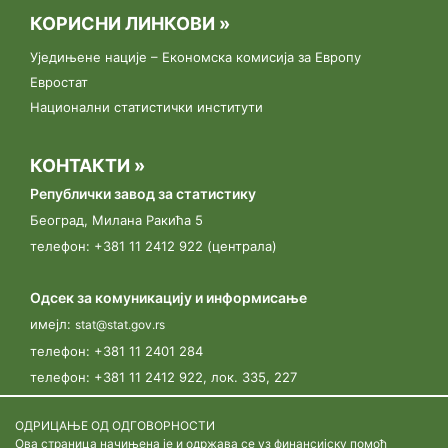
пољопривреде 2023.
КОРИСНИ ЛИНКОВИ »
Уједињене нације – Економска комисија за Европу
17.03.2023.
Евростат
Конференција „У сусрет Попису пољопривреде“
Национални статистички институти
одржана је 17. марта 2023. године у хотелу Метропол, у
Београду.
КОНТАКТИ »
13.03.2023.
Републички завод за статистику
„У сусрет Попису пољопривреде"
Београд, Милана Ракића 5
телефон: +381 11 2412 922 (централа)
09.03.2023.
Јавни позив за пријављивање кандидата у својству
Одсек за комуникацију и информисање
пописивача
имејл:
stat@stat.gov.rs
телефон:
+381 11 2401 284
телефон:
+381 11 2412 922, лок. 335, 227
ОДРИЦАЊЕ ОД ОДГОВОРНОСТИ
Ова страница начињена је и одржава се уз финансијску помоћ