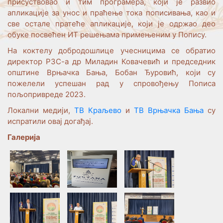
присуствовао и тим програмера, који је развио
апликације за унос и праћење тока пописивања, као и
све остале пратеће апликације, који је одржао део
обуке посвећен ИТ решењама примењеним у Попису.
На коктелу добродошлице учесницима се обратио
директор РЗС-а др Миладин Ковачевић и председник
општине Врњачка Бања, Бобан Ђуровић, који су
пожелели успешан рад у спровођењу Пописа
пољопривреде 2023.
Локални медији,
ТВ Краљево
и
ТВ Врњачка Бања
су
испратили овај догађај.
Галерија