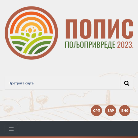
СРП
SRP
ENG