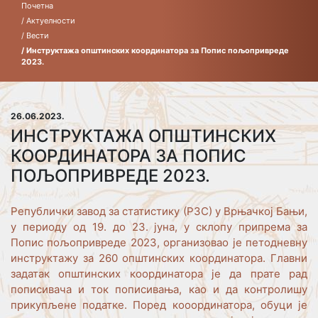
Почетна
/ Актуелности
/ Вести
/ Инструктажа општинских координатора за Попис пољопривреде
2023.
26.06.2023.
ИНСТРУКТАЖА ОПШТИНСКИХ
КООРДИНАТОРА ЗА ПОПИС
ПОЉОПРИВРЕДЕ 2023.
Републички завод за статистику (РЗС) у Врњачкој Бањи,
у периоду од 19. до 23. јуна, у склопу припрема за
Попис пољопривреде 2023, организовао је петодневну
инструктажу за 260 општинских координатора. Главни
задатак општинских координатора је да прате рад
пописивача и ток пописивања, као и да контролишу
прикупљене податке. Поред кооординатора, обуци је