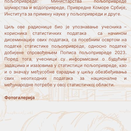
пољопривреде: Министарства пољопривреде
шумарства и водопривреде, Привредне Коморе Србије,
Института за примену науке у пољопривреди и друге.
Циљ ове радионице био је упознавање учесника –
корисника статистичких података са начином
дисеминације ових података, са посебним освртом на
податке статистике пољопривреде, односно податке
добијене спровођењем Пописа пољопривреде 2023.
Поред тога, учесници су информисани о будућим
задацима и изазовима у статистици пољопривреде, као
и о значају међусобне сарадње у циљу обезбеђивања
свих неопходних података за националне и
међународне потребе у овој статистичкој области.
Фотогалерија