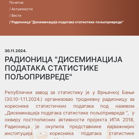
Почетна
/ Актуелности
/ Вести
/ Радионица "Дисеминација података статистике пољопривреде"
30.11.2024.
РАДИОНИЦА "ДИСЕМИНАЦИЈА
ПОДАТАКА СТАТИСТИКЕ
ПОЉОПРИВРЕДЕ"
Републички завод за статистику je у Врњачкој Бањи
(30.10-1.11.2024.) организoвао тродневну радионицу за
кориснике статистичких података под називом
„Дисеминација података статистике пољопривреде “, у
оквиру постпописних активности пројекта ИПА 2018.
Радионица је окупила представнике најважнијих
институција - корисника података статистике