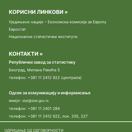
Инструктажа општинских координатора за Попис
пољопривреде 2023.
КОРИСНИ ЛИНКОВИ »
Уједињене нације – Економска комисија за Европу
17.03.2023.
Евростат
Конференција „У сусрет Попису пољопривреде“
Национални статистички институти
одржана је 17. марта 2023. године у хотелу Метропол, у
Београду.
КОНТАКТИ »
13.03.2023.
Републички завод за статистику
„У сусрет Попису пољопривреде"
Београд, Милана Ракића 5
телефон: +381 11 2412 922 (централа)
09.03.2023.
Јавни позив за пријављивање кандидата у својству
Одсек за комуникацију и информисање
пописивача
имејл:
stat@stat.gov.rs
телефон:
+381 11 2401 284
телефон:
+381 11 2412 922, лок. 335, 227
ОДРИЦАЊЕ ОД ОДГОВОРНОСТИ