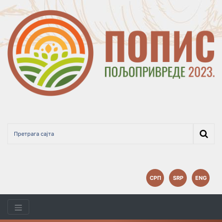
СРП
SRP
ENG