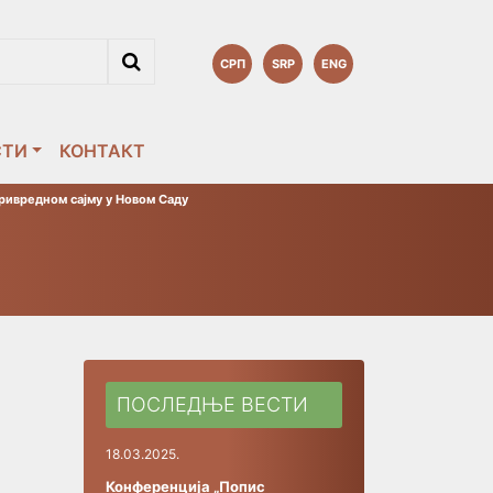
СРП
SRP
ENG
СТИ
КОНТАКТ
ривредном сајму у Новом Саду
ПОСЛЕДЊЕ ВЕСТИ
18.03.2025.
Конференција „Попис