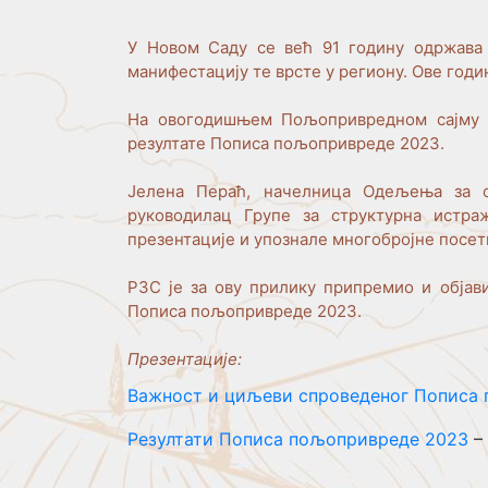
У Новом Саду се већ 91 годину одржава 
манифестацију те врсте у региону. Ове годи
На овогодишњем Пољопривредном сајму Ре
резултате Пописа пољопривреде 2023.
Јелена Пераћ, начелница Одељења за с
руководилац Групе за структурна истра
презентације и упознале многобројне посет
РЗС је за ову прилику припремио и објави
Пописа пољопривреде 2023.
Презентације:
Важност и циљеви спроведеног Пописа
Резултати Пописа пољопривреде 2023
–