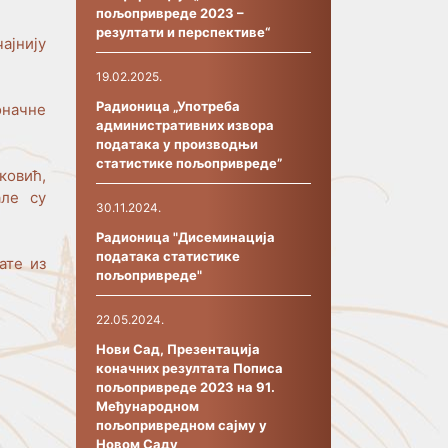
пољопривреде 2023 –
резултати и перспективе“
ајнију
19.02.2025.
Радионица „Употреба
оначне
административних извора
података у производњи
статистике пољопривреде”
ковић,
але су
30.11.2024.
Радионица "Дисеминација
података статистике
ате из
пољопривреде"
22.05.2024.
Нови Сад, Презентација
коначних резултата Пописа
пољопривреде 2023 на 91.
Међународном
пољопривредном сајму у
Новом Саду