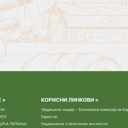
 »
КОРИСНИ ЛИНКОВИ »
НА
Уједињене нације – Економска комисија за Ев
ИСУ
Евростат
ЕШЋА ПИТАЊА
Национални статистички институти