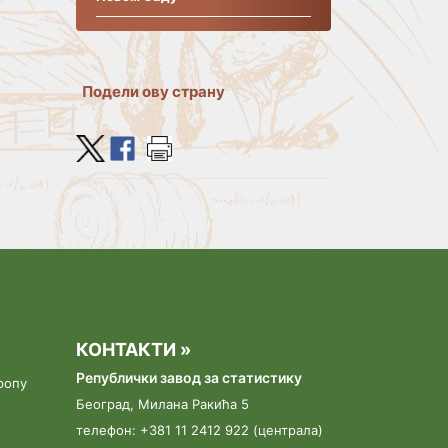
30.01.2024.
Конференција за медије - Први
резултати Пописа
Подели ову страну
пољопривреде 2023
04.01.2024.
Постпописнa анкетa
27.09.2023.
РАД ИНФО-ЦЕНТРА
19.09.2023.
ПОЧЕЛА ЈЕ ИНСТРУКТАЖА ЗА
КОНТАКТИ »
ПОПИСИВАЧЕ У ПОПИСУ
ПОЉОПРИВРЕДЕ 2023
Републички завод за статистику
ропу
Београд, Милана Ракића 5
07.09.2023.
телефон: +381 11 2412 922 (централа)
Коначна листа кандидата за