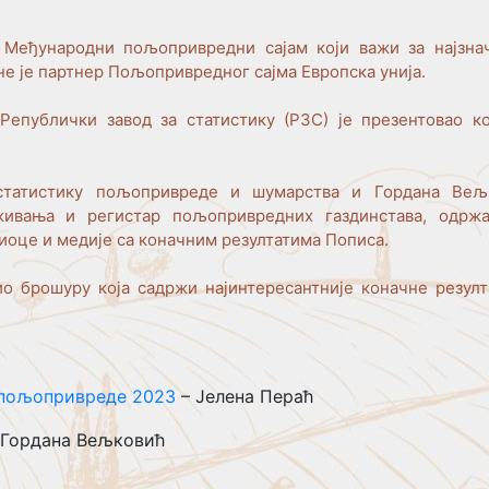
Међународни пољопривредни сајам који важи за најзнач
не је партнер Пољопривредног сајма Европска унија.
публички завод за статистику (РЗС) је презентовао к
татистику пољопривреде и шумарства и Гордана Вељ
живања и регистар пољопривредних газдинстава, одрж
иоце и медије са коначним резултатима Пописа.
о брошуру која садржи најинтересантније коначне резулт
 пољопривреде 2023
– Јелена Пераћ
 Гордана Вељковић