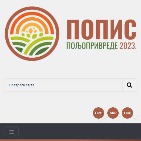
СРП
SRP
ENG