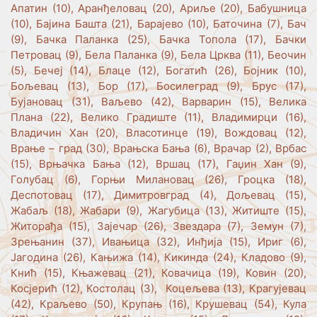
Апатин (10), Аранђеловац (20), Ариље (20), Бабушница
(10), Бајина Башта (21), Барајево (10), Баточина (7), Бач
(9), Бачка Паланка (25), Бачка Топола (17), Бачки
Петровац (9), Бела Паланка (9), Бела Црква (11), Беочин
(5), Бечеј (14), Блаце (12), Богатић (26), Бојник (10),
Бољевац (13), Бор (17), Босилеград (9), Брус (17),
Бујановац (31), Ваљево (42), Варварин (15), Велика
Плана (22), Велико Градиште (11), Владимирци (16),
Владичин Хан (20), Власотинце (19), Вождовац (12),
Врање – град (30), Врањска Бања (6), Врачар (2), Врбас
(15), Врњачка Бања (12), Вршац (17), Гаџин Хан (9),
Голубац (6), Горњи Милановац (26), Гроцка (18),
Деспотовац (17), Димитровград (4), Дољевац (15),
Жабаљ (18), Жабари (9), Жагубица (13), Житиште (15),
Житорађа (15), Зајечар (26), Звездара (7), Земун (7),
Зрењанин (37), Ивањица (32), Инђија (15), Ириг (6),
Јагодина (26), Кањижа (14), Кикинда (24), Кладово (9),
Кнић (15), Књажевац (21), Ковачица (19), Ковин (20),
Косјерић (12), Костолац (3), Коцељева (13), Крагујевац
(42), Краљево (50), Крупањ (16), Крушевац (54), Кула