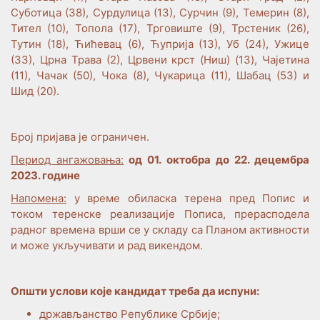
Суботица (38), Сурдулица (13), Сурчин (9), Темерин (8),
Тител (10), Топола (17), Трговиште (9), Трстеник (26),
Тутин (18), Ћићевац (6), Ћуприја (13), Уб (24), Ужице
(33), Црна Трава (2), Црвени крст (Ниш) (13), Чајетина
(11), Чачак (50), Чока (8), Чукарица (11), Шабац (53) и
Шид (20).
Број пријава је ограничен.
Период ангажовања:
од 01. октобра до 22. децембра
2023. године
Напомена:
у време обиласка терена пред Попис и
током теренске реализације Пописа, прерасподела
радног времена врши се у складу са Планом активности
и може укључивати и рад викендом.
Општи услови које кандидат треба да испуни:
држављанство Републике Србије;