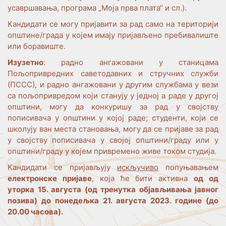
усавршавања, програма „Моја прва плата“ и сл.).
Кандидати се могу пријавити за рад само на територији
општине/града у којем имају пријављено пребивалиште
или боравиште.
Изузетно
: радно ангажовани у станицама
Пољопривредних саветодавних и стручних служби
(ПССС), и радно ангажовани у другим службама у вези
са пољопривредом који станују у једној а раде у другој
општини, могу да конкуришу за рад у својству
пописивача у општини у којој раде; студенти, који се
школују ван места становања, могу да се пријаве за рад
у својству пописивача у својој општини/граду или у
општини/граду у којем привремено живе током студија.
Кандидати се пријављују
искључиво
попуњавањем
електронске пријаве
, која ће бити активна
од од
уторка 15. августа (од тренутка објављивања јавног
позива) до понедељка 21. августа 2023. године (до
20.00 часова).