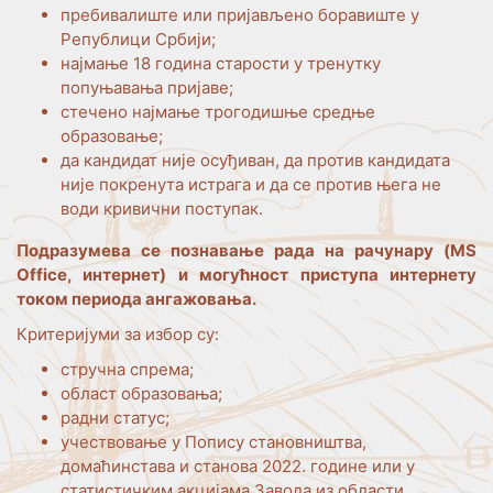
пребивалиште или пријављено боравиште у
Републици Србији;
најмање 18 година старости у тренутку
попуњавања пријаве;
стечено најмање трогодишње средње
образовање;
да кандидат није осуђиван, да против кандидата
није покренута истрага и да се против њега не
води кривични поступак.
Подразумева се познавање рада на рачунару (
MS
Office,
интернет) и могућност приступа интернету
током периода ангажовања.
Критеријуми за избор су:
стручна спрема;
област образовања;
радни статус;
учествовање у Попису становништва,
домаћинстава и станова 2022. године или у
статистичким акцијама Завода из области