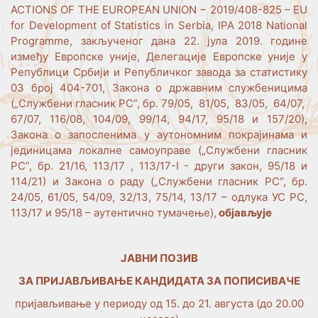
ACTIONS OF THE EUROPEAN UNION − 2019/408-825 – EU
for Development of Statistics in Serbia, IPA 2018 National
Programme, закљученог дана 22. јула 2019. године
између Европске уније, Делегације Европске уније у
Републици Србији и Републичког завода за статистику
03 број 404-701, Закона о државним службеницима
(„Службени гласник РС”, бр. 79/05, 81/05, 83/05, 64/07,
67/07, 116/08, 104/09, 99/14, 94/17, 95/18 и 157/20),
Закона о запосленима у аутономним покрајинама и
јединицама локалне самоуправе („Службени гласник
РС”, бр. 21/16, 113/17 , 113/17-I - други закон, 95/18 и
114/21) и Закона о раду („Службени гласник РС“, бр.
24/05, 61/05, 54/09, 32/13, 75/14, 13/17 – одлука УС РС,
113/17 и 95/18 – аутентично тумачење),
објављује
ЈАВНИ ПОЗИВ
ЗА ПРИЈАВЉИВАЊЕ КАНДИДАТА ЗА ПОПИСИВАЧЕ
пријављивање у периоду од 15. до 21. августа (до 20.00