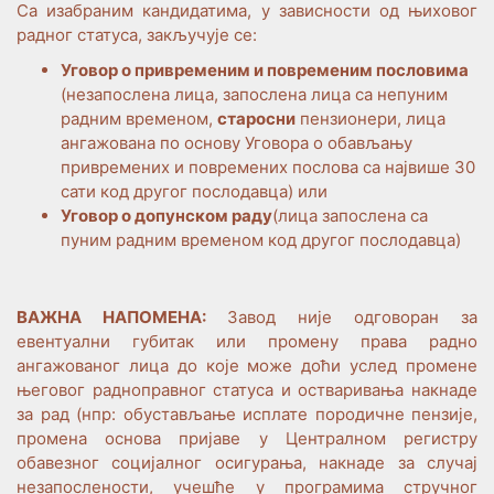
Са изабраним кандидатима, у зависности од њиховог
радног статуса, закључује се:
Уговор о привременим и повременим пословима
(незапослена лица, запослена лица са непуним
радним временом,
старосни
пензионери, лица
ангажована по основу Уговора о обављању
привремених и повремених послова са највише 30
сати код другог послодавца) или
Уговор о допунском раду
(лица запослена са
пуним радним временом код другог послодавца)
ВАЖНА НАПОМЕНА:
Завод није одговоран за
евентуални губитак или промену права радно
ангажованог лица до које може доћи услед промене
његовог радноправног статуса и остваривања накнаде
за рад (нпр: обустављање исплате породичне пензије,
промена основа пријаве у Централном регистру
обавезног социјалног осигурања, накнаде за случај
незапослености, учешће у програмима стручног