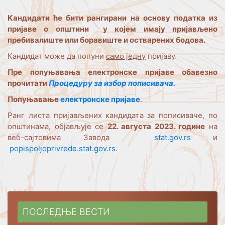
Кандидати ће бити рангирани на основу податка из
пријаве о општини у којем имају пријављено
пребивалиште или боравиште и остварених бодова.
Кандидат може да попуни
само једну
пријаву.
Пре попуњавања електронске пријаве обавезно
прочитати
Процедуру за избор пописивача.
Попуњавање
електронске пријаве
.
Ранг листа пријављених кандидата за пописиваче, по
општинама, објављује се
22. августа 2023. године
на
веб-сајтовима Завода
stat.gov.rs
и
popispoljoprivrede.stat.gov.rs
.
ПОСЛЕДЊЕ ВЕСТИ