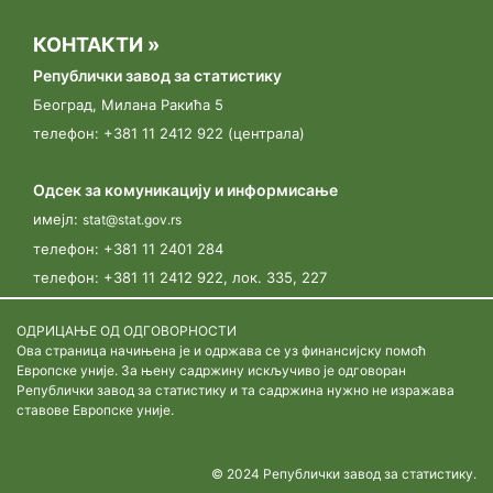
Београду.
КОНТАКТИ »
13.03.2023.
Републички завод за статистику
„У сусрет Попису пољопривреде"
Београд, Милана Ракића 5
телефон: +381 11 2412 922 (централа)
09.03.2023.
Јавни позив за пријављивање кандидата у својству
Одсек за комуникацију и информисање
пописивача
имејл:
stat@stat.gov.rs
телефон:
+381 11 2401 284
телефон:
+381 11 2412 922, лок. 335, 227
ОДРИЦАЊЕ ОД ОДГОВОРНОСТИ
Ова страница начињена је и одржава се уз финансијску помоћ
Европске уније. За њену садржину искључиво је одговоран
Републички завод за статистику и та садржина нужно не изражава
ставове Европске уније.
© 2024 Републички завод за статистику.