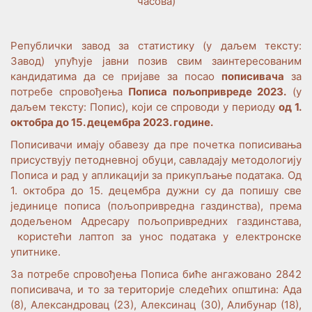
часова)
Републички завод за статистику (у даљем тексту:
Завод) упућује јавни позив свим заинтересованим
кандидатима да се пријаве за посао
пописивача
за
потребе спровођења
Пописа пољопривреде 2023.
(у
даљем тексту: Попис), који се спроводи у периоду
од 1.
октобра до 15. децембра 2023. године.
Пописивачи имају обавезу да пре почетка пописивања
присуствују петодневној обуци, савладају методологију
Пописа и рад у апликацији за прикупљање података. Од
1. октобра до 15. децембра дужни су да попишу све
јединице пописа (пољопривредна газдинства), према
додељеном Адресару пољопривредних газдинстава,
користећи лаптоп за унос података у електронске
упитнике.
За потребе спровођења Пописа биће ангажовано 2842
пописивача, и то за територије следећих општина: Ада
(8), Александровац (23), Алексинац (30), Алибунар (18),