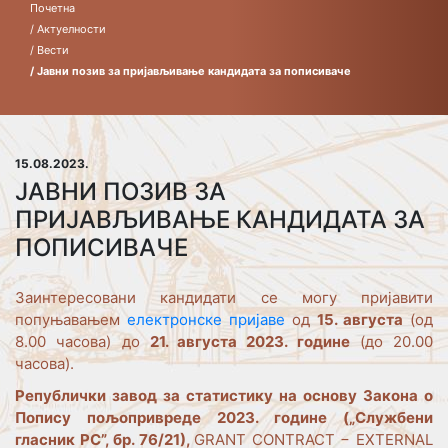
Почетна
/ Актуелности
/ Вести
/ Јавни позив за пријављивање кандидата за пописиваче
15.08.2023.
ЈАВНИ ПОЗИВ ЗА
ПРИЈАВЉИВАЊЕ КАНДИДАТА ЗА
ПОПИСИВАЧЕ
Заинтересовани кандидати се могу пријавити
попуњавањем
електронске пријаве
од
15. августа
(од
8.00 часова) до
21. августа 2023. године
(до 20.00
часова).
Републички завод за статистику на основу Закона о
Попису пољопривреде 2023. године („Службени
гласник РС”, бр. 76/21),
GRANT CONTRACT − EXTERNAL