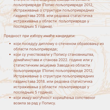
пољопривреде (Попис пољопривреде 2012,
Истраживање о структури пољопривредних
газдинстава 2018. или редовна статистичка
истраживања у области пољопривреде у
последњих 5 година).
Предност при избору имаће кандидати:
који поседују диплому о стеченом образовању из
области пољопривреде;
који су учествовали у Попису становништва,
домаћинстава и станова 2022. године или у
статистичким акцијама Завода из области
пољопривреде (Попис пољопривреде 2012,
Истраживање о структури пољопривредних
газдинстава 2018. или редовна статистичка
истраживања у области пољопривреде у
последњих 5 година);
који имају могућност коришћења сопственог
возила за рад у Попису.