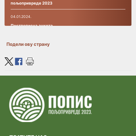
пољопривреде 2023
04.01.2024.
Постпописнa анкетa
27.09.2023.
Подели ову страну
РАД ИНФО-ЦЕНТРА
19.09.2023.
ПОЧЕЛА ЈЕ ИНСТРУКТАЖА ЗА ПОПИСИВАЧЕ У
ПОПИСУ ПОЉОПРИВРЕДЕ 2023
07.09.2023.
Коначна листа кандидата за пописиваче који се
позивају на обуку
01.09.2023.
Прелиминарна листа кандидата за пописиваче који се
позивају на обуку