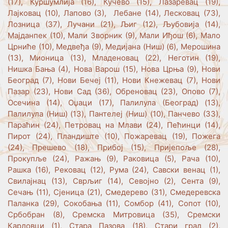
(17), Куршумлија (16), Кучево (15), Лазаревац (19),
Лајковац (10), Лапово (3), Лебане (14), Лесковац (73),
Лозница (37), Лучани (21), Љиг (12), Љубовија (14),
Мајданпек (10), Мали Зворник (9), Мали Иђош (6), Мало
Црниће (10), Медвеђа (9), Медијана (Ниш) (6), Мерошина
(13), Мионица (13), Младеновац (22), Неготин (19),
Нишка Бања (4), Нова Варош (15), Нова Црња (9), Нови
Београд (7), Нови Бечеј (11), Нови Кнежевац (7), Нови
Пазар (23), Нови Сад (36), Обреновац (23), Опово (7),
Осечина (14), Оџаци (17), Палилула (Београд) (13),
Палилула (Ниш) (13), Пантелеј (Ниш) (10), Панчево (33),
Параћин (24), Петровац на Млави (24), Пећинци (14),
Пирот (24), Пландиште (10), Пожаревац (19), Пожега
(24), Прешево (18), Прибој (15), Пријепоље (28),
Прокупље (24), Ражањ (9), Раковица (5), Рача (10),
Рашка (16), Рековац (12), Рума (24), Савски венац (1),
Свилајнац (13), Сврљиг (14), Севојно (2), Сента (9),
Сечањ (11), Сјеница (21), Смедерево (31), Смедеревска
Паланка (29), Сокобања (11), Сомбор (41), Сопот (10),
Србобран (8), Сремска Митровица (35), Сремски
Карловци (1), Стара Пазова (18), Стари град (2),